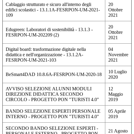
Cablaggio strutturato e sicuro all'interno degli
20
edifici scolastici - 13.1.1A-FESRPON-UM-2021-
Ottobre
109
2021
20
Edugreen: Laboratori di sostenibilità - 13.1.3 -
Ottobre
FESRPON-UM-202209 (2)
2021
Digital board: trasformazione digitale nella
04
didattica e nell'organizzazione - 13.1.2A-
Novembre
FESRPON-UM-2021-103
2021
10 Luglio
BeSmart4DAD 10.8.6A-FESRPON-UM-2020-18
2020
AVVISO SELEZIONE ALUNNI MODULI
12
DIREZIONE DIDATTICA SECONDO
Maggio
CIRCOLO - PROGETTO PON "TURISTI 4.0"
2019
BANDO SELEZIONE ESPERTI PERSONALE
05 Aprile
INTERNO - PROGETTO PON "TURISTI 4.0"
2019
SECONDO BANDO SELEZIONE ESPERTI -
21 Agosto
PERSONALE ESTERNO - PROGETTO PON