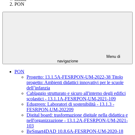
PON
Menu di
navigazione
PON
Progetto: 13.1.5A-FESRPON-UM-2022-38 Titolo
progetto: Ambienti didattici innovativi per le scuole
dell’infanzia
Cablaggio strutturato e sicuro all'interno degli edifici
scolastici - 13.1.1A-FESRPON-UM-2021-109
Edugreen: Laboratori di sostenibilità - 13.1.3 -
FESRPON-UM-202209
Digital board: trasformazione digitale nella didattica e
nell'organizzazione - 13.1.2A-FESRPON-UM-2021-
103
BeSmart4DAD 10.8.6A-FESRPON-UM-2020-18