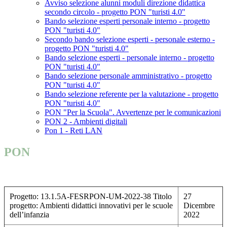
Avviso selezione alunni moduli direzione didattica
secondo circolo - progetto PON "turisti 4.0"
Bando selezione esperti personale interno - progetto
PON "turisti 4.0"
Secondo bando selezione esperti - personale esterno -
progetto PON "turisti 4.0"
Bando selezione esperti - personale interno - progetto
PON "turisti 4.0"
Bando selezione personale amministrativo - progetto
PON "turisti 4.0"
Bando selezione referente per la valutazione - progetto
PON "turisti 4.0"
PON "Per la Scuola". Avvertenze per le comunicazioni
PON 2 - Ambienti digitali
Pon 1 - Reti LAN
PON
Progetto: 13.1.5A-FESRPON-UM-2022-38 Titolo
27
progetto: Ambienti didattici innovativi per le scuole
Dicembre
dell’infanzia
2022