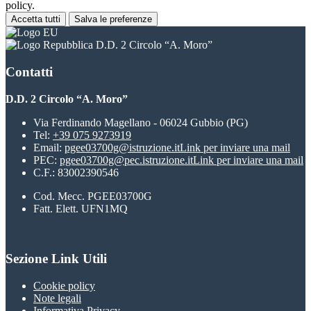
policy.
Accetta tutti
Salva le preferenze
D.D. 2 Circolo “A. Moro”
Contatti
D.D. 2 Circolo “A. Moro”
Via Ferdinando Magellano - 06024 Gubbio (PG)
Tel:
+39 075 9273919
Email:
pgee03700g@istruzione.it
Link per inviare una mail
PEC:
pgee03700g@pec.istruzione.it
Link per inviare una mail
C.F.: 83002390546
Cod. Mecc. PGEE03700G
Fatt. Elett. UFN1MQ
Sezione Link Utili
Cookie policy
Note legali
Informativa Privacy