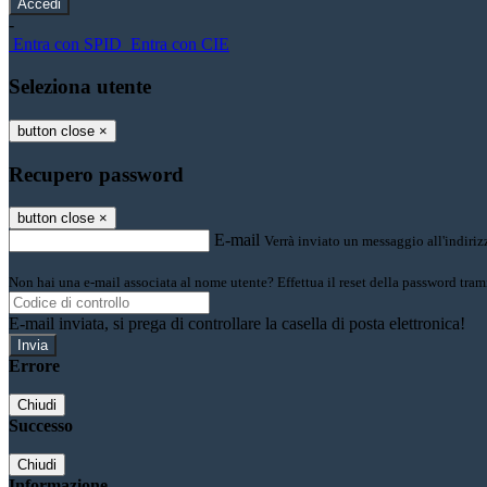
-
Entra con SPID
Entra con CIE
Seleziona utente
button close
×
Recupero password
button close
×
E-mail
Verrà inviato un messaggio all'indirizz
Non hai una e-mail associata al nome utente? Effettua il reset della password tram
E-mail inviata, si prega di controllare la casella di posta elettronica!
Errore
Chiudi
Successo
Chiudi
Informazione