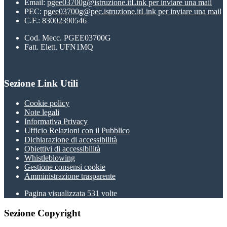
Email:
pgee03700g@istruzione.it
Link per inviare una mail
PEC:
pgee03700g@pec.istruzione.it
Link per inviare una mail
C.F.: 83002390546
Cod. Mecc. PGEE03700G
Fatt. Elett. UFN1MQ
Sezione Link Utili
Cookie policy
Note legali
Informativa Privacy
Ufficio Relazioni con il Pubblico
Dichiarazione di accessibilità
Obiettivi di accessibilità
Whistleblowing
Gestione consensi cookie
Amministrazione trasparente
Pagina visualizzata
531
volte
Sezione Copyright