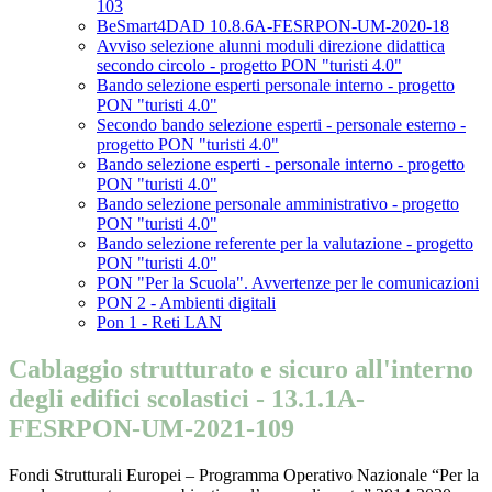
103
BeSmart4DAD 10.8.6A-FESRPON-UM-2020-18
Avviso selezione alunni moduli direzione didattica
secondo circolo - progetto PON "turisti 4.0"
Bando selezione esperti personale interno - progetto
PON "turisti 4.0"
Secondo bando selezione esperti - personale esterno -
progetto PON "turisti 4.0"
Bando selezione esperti - personale interno - progetto
PON "turisti 4.0"
Bando selezione personale amministrativo - progetto
PON "turisti 4.0"
Bando selezione referente per la valutazione - progetto
PON "turisti 4.0"
PON "Per la Scuola". Avvertenze per le comunicazioni
PON 2 - Ambienti digitali
Pon 1 - Reti LAN
Cablaggio strutturato e sicuro all'interno
degli edifici scolastici - 13.1.1A-
FESRPON-UM-2021-109
Fondi Strutturali Europei – Programma Operativo Nazionale “Per la