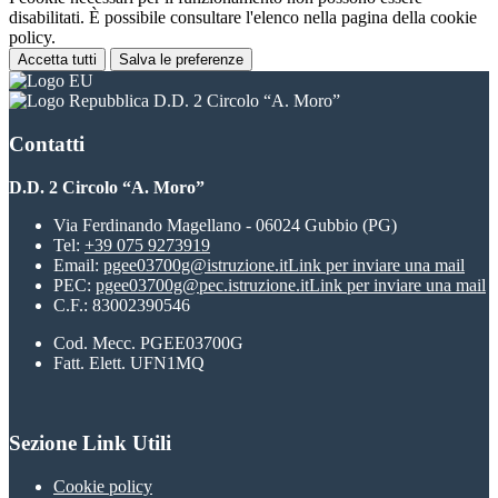
disabilitati. È possibile consultare l'elenco nella pagina della cookie
policy.
Accetta tutti
Salva le preferenze
D.D. 2 Circolo “A. Moro”
Contatti
D.D. 2 Circolo “A. Moro”
Via Ferdinando Magellano - 06024 Gubbio (PG)
Tel:
+39 075 9273919
Email:
pgee03700g@istruzione.it
Link per inviare una mail
PEC:
pgee03700g@pec.istruzione.it
Link per inviare una mail
C.F.: 83002390546
Cod. Mecc. PGEE03700G
Fatt. Elett. UFN1MQ
Sezione Link Utili
Cookie policy