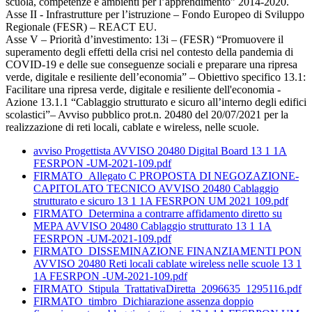
scuola, competenze e ambienti per l’apprendimento” 2014-2020.
Asse II - Infrastrutture per l’istruzione – Fondo Europeo di Sviluppo
Regionale (FESR) – REACT EU.
Asse V – Priorità d’investimento: 13i – (FESR) “Promuovere il
superamento degli effetti della crisi nel contesto della pandemia di
COVID-19 e delle sue conseguenze sociali e preparare una ripresa
verde, digitale e resiliente dell’economia” – Obiettivo specifico 13.1:
Facilitare una ripresa verde, digitale e resiliente dell'economia -
Azione 13.1.1 “Cablaggio strutturato e sicuro all’interno degli edifici
scolastici”– Avviso pubblico prot.n. 20480 del 20/07/2021 per la
realizzazione di reti locali, cablate e wireless, nelle scuole.
avviso Progettista AVVISO 20480 Digital Board 13 1 1A
FESRPON -UM-2021-109.pdf
FIRMATO_Allegato C PROPOSTA DI NEGOZAZIONE-
CAPITOLATO TECNICO AVVISO 20480 Cablaggio
strutturato e sicuro 13 1 1A FESRPON UM 2021 109.pdf
FIRMATO_Determina a contrarre affidamento diretto su
MEPA AVVISO 20480 Cablaggio strutturato 13 1 1A
FESRPON -UM-2021-109.pdf
FIRMATO_DISSEMINAZIONE FINANZIAMENTI PON
AVVISO 20480 Reti locali cablate wireless nelle scuole 13 1
1A FESRPON -UM-2021-109.pdf
FIRMATO_Stipula_TrattativaDiretta_2096635_1295116.pdf
FIRMATO_timbro_Dichiarazione assenza doppio