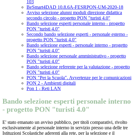
103
BeSmart4DAD 10.8.6A-FESRPON-UM-2020-18
Avviso selezione alunni moduli direzione didattica
secondo circolo - progetto PON "turisti 4.0"
Bando selezione esperti personale interno - progetto
PON "turisti 4.0"
Secondo bando selezione esperti - personale esterno -
progetto PON "turisti 4.0"
Bando selezione esperti - personale interno - progetto
PON "turisti 4.0"
Bando selezione personale amministrativo - progetto
PON "turisti 4.0"
Bando selezione referente per la valutazione - progetto
PON "turisti 4.0"
PON "Per la Scuola". Avvertenze per le comunicazioni
PON 2 - Ambienti digitali
Pon 1 - Reti LAN
Bando selezione esperti personale interno
- progetto PON "turisti 4.0"
E' stato emanato un avviso pubblico, per titoli comparativi, rivolto
esclusivamente al personale interno in servizio presso una delle tre
Istituzioni Scolastiche aderenti alla rete, per la selezione e il