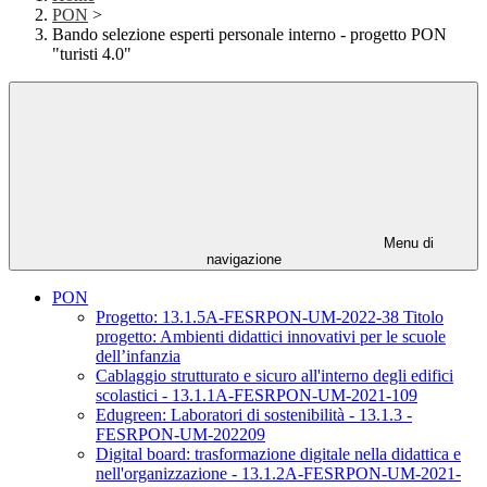
PON
>
Bando selezione esperti personale interno - progetto PON
"turisti 4.0"
Menu di
navigazione
PON
Progetto: 13.1.5A-FESRPON-UM-2022-38 Titolo
progetto: Ambienti didattici innovativi per le scuole
dell’infanzia
Cablaggio strutturato e sicuro all'interno degli edifici
scolastici - 13.1.1A-FESRPON-UM-2021-109
Edugreen: Laboratori di sostenibilità - 13.1.3 -
FESRPON-UM-202209
Digital board: trasformazione digitale nella didattica e
nell'organizzazione - 13.1.2A-FESRPON-UM-2021-