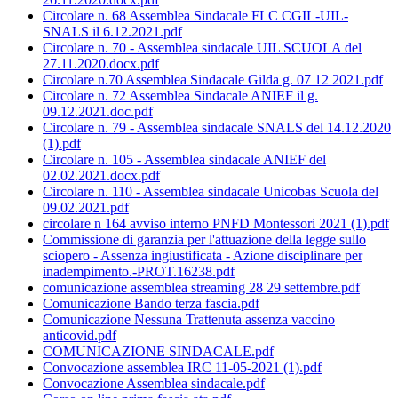
Circolare n. 68 Assemblea Sindacale FLC CGIL-UIL-
SNALS il 6.12.2021.pdf
Circolare n. 70 - Assemblea sindacale UIL SCUOLA del
27.11.2020.docx.pdf
Circolare n.70 Assemblea Sindacale Gilda g. 07 12 2021.pdf
Circolare n. 72 Assemblea Sindacale ANIEF il g.
09.12.2021.doc.pdf
Circolare n. 79 - Assemblea sindacale SNALS del 14.12.2020
(1).pdf
Circolare n. 105 - Assemblea sindacale ANIEF del
02.02.2021.docx.pdf
Circolare n. 110 - Assemblea sindacale Unicobas Scuola del
09.02.2021.pdf
circolare n 164 avviso interno PNFD Montessori 2021 (1).pdf
Commissione di garanzia per l'attuazione della legge sullo
sciopero - Assenza ingiustificata - Azione disciplinare per
inadempimento.-PROT.16238.pdf
comunicazione assemblea streaming 28 29 settembre.pdf
Comunicazione Bando terza fascia.pdf
Comunicazione Nessuna Trattenuta assenza vaccino
anticovid.pdf
COMUNICAZIONE SINDACALE.pdf
Convocazione assemblea IRC 11-05-2021 (1).pdf
Convocazione Assemblea sindacale.pdf