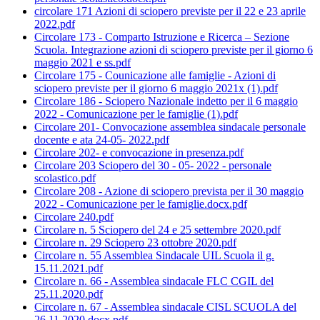
circolare 171 Azioni di sciopero previste per il 22 e 23 aprile
2022.pdf
Circolare 173 - Comparto Istruzione e Ricerca – Sezione
Scuola. Integrazione azioni di sciopero previste per il giorno 6
maggio 2021 e ss.pdf
Circolare 175 - Counicazione alle famiglie - Azioni di
sciopero previste per il giorno 6 maggio 2021x (1).pdf
Circolare 186 - Sciopero Nazionale indetto per il 6 maggio
2022 - Comunicazione per le famiglie (1).pdf
Circolare 201- Convocazione assemblea sindacale personale
docente e ata 24-05- 2022.pdf
Circolare 202- e convocazione in presenza.pdf
Circolare 203 Sciopero del 30 - 05- 2022 - personale
scolastico.pdf
Circolare 208 - Azione di sciopero prevista per il 30 maggio
2022 - Comunicazione per le famiglie.docx.pdf
Circolare 240.pdf
Circolare n. 5 Sciopero del 24 e 25 settembre 2020.pdf
Circolare n. 29 Sciopero 23 ottobre 2020.pdf
Circolare n. 55 Assemblea Sindacale UIL Scuola il g.
15.11.2021.pdf
Circolare n. 66 - Assemblea sindacale FLC CGIL del
25.11.2020.pdf
Circolare n. 67 - Assemblea sindacale CISL SCUOLA del
26.11.2020.docx.pdf