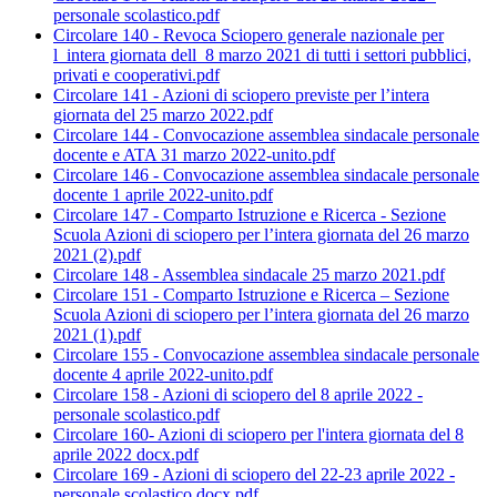
personale scolastico.pdf
Circolare 140 - Revoca Sciopero generale nazionale per
l_intera giornata dell_8 marzo 2021 di tutti i settori pubblici,
privati e cooperativi.pdf
Circolare 141 - Azioni di sciopero previste per l’intera
giornata del 25 marzo 2022.pdf
Circolare 144 - Convocazione assemblea sindacale personale
docente e ATA 31 marzo 2022-unito.pdf
Circolare 146 - Convocazione assemblea sindacale personale
docente 1 aprile 2022-unito.pdf
Circolare 147 - Comparto Istruzione e Ricerca - Sezione
Scuola Azioni di sciopero per l’intera giornata del 26 marzo
2021 (2).pdf
Circolare 148 - Assemblea sindacale 25 marzo 2021.pdf
Circolare 151 - Comparto Istruzione e Ricerca – Sezione
Scuola Azioni di sciopero per l’intera giornata del 26 marzo
2021 (1).pdf
Circolare 155 - Convocazione assemblea sindacale personale
docente 4 aprile 2022-unito.pdf
Circolare 158 - Azioni di sciopero del 8 aprile 2022 -
personale scolastico.pdf
Circolare 160- Azioni di sciopero per l'intera giornata del 8
aprile 2022 docx.pdf
Circolare 169 - Azioni di sciopero del 22-23 aprile 2022 -
personale scolastico.docx.pdf