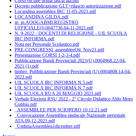
Corso on line prima fascia ata.pdf
Decreto pubblicazione GLT+rilascio autorizzazione.pdf
Locandina assemblea IRC 11-05-2021.pdf
LOCANDINA GILDA.pdf
m_pi.AOOGABMI.REGISTRO
UFFICIALE(I).0047736.04-11-2021.pdf
N. 9-2022 - DOCENTI DI RELIGIONE - UIL SCUOLA
IRC INFORMA.pdf
Nota per Personale Scolastico.pdf
PRE-CONGRESSI_assembleeOtt_Nov21.pdf
Presentazione CORSI 1-2-3-4.pdf
Pubblicazione Bandi Provinciali 2021(U).0004968.22-04-
2021 (1).pdf
timbro_Pubblicazione Bandi Provinciali (U).0004808.14-04-
2022.pdf
UIL SCUOLA IRC INFORMA N.5.pdf
UIL SCUOLA IRC INFORMA N.7.pdf
UIL SCUOLA RUA 26 MAGGIO 2021.pdf
Verbale Elezioni RSU 2022 - 2° Circolo Didattico Aldo Moro
Gubbio.pdf
_ASSEMBLEE PER SCIOPERO 10.12.21.pdf
_Convocazione Assemblea sindacale Nazionale personale
ATA 09-12-2021.pdf
_UmbriaAssemblea1dicembre.pdf