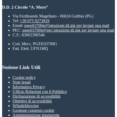
D.D. 2 Circolo “A. Moro”
Via Ferdinando Magellano - 06024 Gubbio (PG)
Tel:
+39 075 9273919
Email:
pgee03700g@istruzione.it
Link per inviare una mail
PEC:
pgee03700g@pec.istruzione.it
Link per inviare una mail
C.F.: 83002390546
Cod. Mecc. PGEE03700G
Fatt. Elett. UFN1MQ
Sezione Link Utili
Cookie policy
Note legali
Informativa Privacy
Ufficio Relazioni con il Pubblico
Dichiarazione di accessibilità
Obiettivi di accessibilità
Whistleblowing
Gestione consensi cookie
Amministrazione trasparente