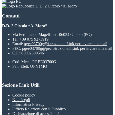
D.D. 2 Circolo “A. Moro”
Contatti
D.D. 2 Circolo “A. Moro”
Via Ferdinando Magellano - 06024 Gubbio (PG)
Tel:
+39 075 9273919
Email:
pgee03700g@istruzione.it
Link per inviare una mail
PEC:
pgee03700g@pec.istruzione.it
Link per inviare una mail
C.F.: 83002390546
Cod. Mecc. PGEE03700G
Fatt. Elett. UFN1MQ
Sezione Link Utili
Cookie policy
Note legali
Informativa Privacy
Ufficio Relazioni con il Pubblico
Dichiarazione di accessibilità