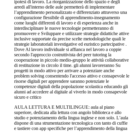
ipotesi di lavoro. La riorganizzazione dello spazio e degli
arredi all'interno delle aule permetterà di implementare
l’apprendimento personalizzato e differenziato attraverso una
configurazione flessibile di apprendimento-insegnamento
come luoghi differenti di lavoro e di esperienza anche in
interdisciplinare le nuove tecnologie permetteranno di
promuovere e Sviluppare e utilizzare strategie didattiche attive
inclusive supportate da precise scelte metodologiche quali le
strategie laboratoriali investigative ed euristico partecipative .
Dove Al lavoro individuale si affianca nel lavoro a coppie
secondo l'approccio costruttivista del peer tutoring la
cooperazione in piccolo medio-gruppo le attività collaborative
di restituzione in circolo il time. gli alunni lavoreranno Su
progetti in modo attivo per arrivare a potenziare anche
problem solving consentendo l'accesso attivo e consapevole le
risorse digitali per apprendere saranno potenziate le
competenze digitali della popolazione scolastica educando gli
alunni ad accedere al digitale al viverlo in modo consapevole
sicuro e critico
AULA LETTURA E MULTILINGUE: aula al piano
superiore, dedicata alla lettura con angolo biblioteca e allo
studio e potenziamento della lingua inglese e non solo. L’aula
dispone di una strumentazione tecnologica con tanto di cuffie
e tastiere con app specifiche per l’apprendimento della lingua