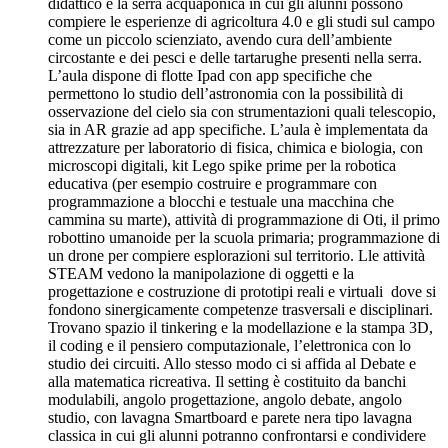
didattico e la serra acquaponica in cui gli alunni possono
compiere le esperienze di agricoltura 4.0 e gli studi sul campo
come un piccolo scienziato, avendo cura dell’ambiente
circostante e dei pesci e delle tartarughe presenti nella serra.
L’aula dispone di flotte Ipad con app specifiche che
permettono lo studio dell’astronomia con la possibilità di
osservazione del cielo sia con strumentazioni quali telescopio,
sia in AR grazie ad app specifiche. L’aula è implementata da
attrezzature per laboratorio di fisica, chimica e biologia, con
microscopi digitali, kit Lego spike prime per la robotica
educativa (per esempio costruire e programmare con
programmazione a blocchi e testuale una macchina che
cammina su marte), attività di programmazione di Oti, il primo
robottino umanoide per la scuola primaria; programmazione di
un drone per compiere esplorazioni sul territorio. Lle attività
STEAM vedono la manipolazione di oggetti e la
progettazione e costruzione di prototipi reali e virtuali dove si
fondono sinergicamente competenze trasversali e disciplinari.
Trovano spazio il tinkering e la modellazione e la stampa 3D,
il coding e il pensiero computazionale, l’elettronica con lo
studio dei circuiti. Allo stesso modo ci si affida al Debate e
alla matematica ricreativa. Il setting è costituito da banchi
modulabili, angolo progettazione, angolo debate, angolo
studio, con lavagna Smartboard e parete nera tipo lavagna
classica in cui gli alunni potranno confrontarsi e condividere