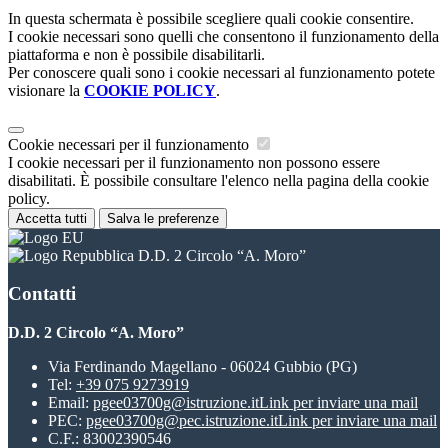
In questa schermata è possibile scegliere quali cookie consentire.
I cookie necessari sono quelli che consentono il funzionamento della
piattaforma e non è possibile disabilitarli.
Per conoscere quali sono i cookie necessari al funzionamento potete
visionare la
COOKIE POLICY
.
Cookie necessari per il funzionamento
I cookie necessari per il funzionamento non possono essere
disabilitati. È possibile consultare l'elenco nella pagina della cookie
policy.
Accetta tutti
Salva le preferenze
D.D. 2 Circolo “A. Moro”
Contatti
D.D. 2 Circolo “A. Moro”
Via Ferdinando Magellano - 06024 Gubbio (PG)
Tel:
+39 075 9273919
Email:
pgee03700g@istruzione.it
Link per inviare una mail
PEC:
pgee03700g@pec.istruzione.it
Link per inviare una mail
C.F.: 83002390546