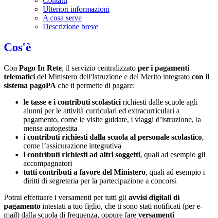
Contatti
Ulteriori informazioni
A cosa serve
Descrizione breve
Cos'è
Con
Pago In Rete
, il servizio centralizzato
per i pagamenti
telematici
del Ministero dell'Istruzione e del Merito integrato
con il
sistema pagoPA
che ti permette di pagare:
le tasse e i contributi scolastici
richiesti dalle scuole agli
alunni per le attività curriculari ed extracurriculari a
pagamento, come le visite guidate, i viaggi d’istruzione, la
mensa autogestita
i contributi richiesti dalla scuola al personale scolastico
,
come l’assicurazione integrativa
i contributi richiesti ad altri soggetti
, quali ad esempio gli
accompagnatori
tutti contributi a favore del Ministero
, quali ad esempio i
diritti di segreteria per la partecipazione a concorsi
Potrai effettuare i versamenti per tutti gli
avvisi digitali di
pagamento
intestati a tuo figlio, che ti sono stati notificati (per e-
mail) dalla scuola di frequenza, oppure fare
versamenti