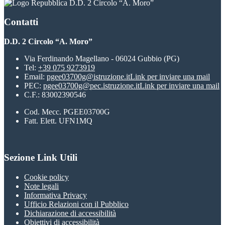
D.D. 2 Circolo “A. Moro”
Contatti
D.D. 2 Circolo “A. Moro”
Via Ferdinando Magellano - 06024 Gubbio (PG)
Tel:
+39 075 9273919
Email:
pgee03700g@istruzione.it
Link per inviare una mail
PEC:
pgee03700g@pec.istruzione.it
Link per inviare una mail
C.F.: 83002390546
Cod. Mecc. PGEE03700G
Fatt. Elett. UFN1MQ
Sezione Link Utili
Cookie policy
Note legali
Informativa Privacy
Ufficio Relazioni con il Pubblico
Dichiarazione di accessibilità
Obiettivi di accessibilità